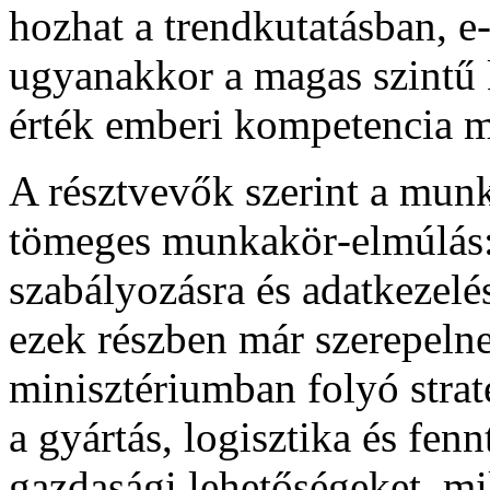
hozhat a trendkutatásban, e
ugyanakkor a magas szintű k
érték emberi kompetencia m
A résztvevők szerint a munk
tömeges munkakör‑elmúlás: 
szabályozásra és adatkezel
ezek részben már szerepeln
minisztériumban folyó strat
a gyártás, logisztika és fenn
gazdasági lehetőségeket, m