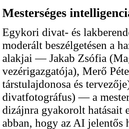
Mesterséges intelligenci
Egykori divat‑ és lakberen
moderált beszélgetésen a ha
alakjai — Jakab Zsófia (M
vezérigazgatója), Merő Pét
társtulajdonosa és tervezőj
divatfotográfus) — a mesters
dizájnra gyakorolt hatásait
abban, hogy az AI jelentős 