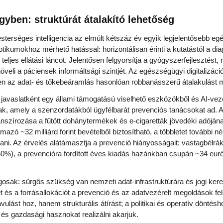
yben: struktúrát átalakító lehetőség
sterséges intelligencia az elmúlt kétszáz év egyik legjelentősebb eg
tikumokhoz mérhető hatással: horizontálisan érinti a kutatástól a dia
ő teljes ellátási láncot. Jelentősen felgyorsítja a gyógyszerfejlesztést, 
eli a páciensek informáltsági szintjét. Az egészségügyi digitalizá
en az adat- és tőkebeáramlás hasonlóan robbanásszerű átalakulást m
 javaslatként egy állami támogatású viselhető eszközökből és AI-vezé
nak, amely a szenzordatákból ügyfélbarát prevenciós tanácsokat ad. A
finanszírozása a fűtött dohánytermékek és e-cigaretták jövedéki adóján
azó ~32 milliárd forint bevételből biztosítható, a többletet további
tani. Az érvelés alátámasztja a prevenció hiányosságait: vastagbélr
), a prevencióra fordított éves kiadás hazánkban csupán ~34 euró
osak: sürgős szükség van nemzeti adat-infrastruktúrára és jogi kere
 és a forrásallokációt a prevenció és az adatvezérelt megoldások felé
ulást hoz, hanem strukturális átírást; a politikai és operatív döntés
 és gazdasági hasznokat realizálni akarjuk.