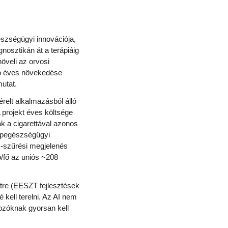
észségügyi innovációja,
gnosztikán át a terápiáig
növeli az orvosi
ció éves növekedése
utat.
relt alkalmazásból álló
 projekt éves költsége
ak a cigarettával azonos
 népegészségügyi
ák-szűrési megjelenés
/fő az uniós ~208
tre (EESZT fejlesztések
 kell terelni. Az AI nem
hozóknak gyorsan kell