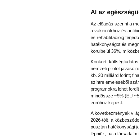
AI az egészségüg
Az előadás szerint a me
a vakcinákhoz és antibio
és rehabilitációig terjed
hatékonyságot és megnöv
körülbelül 36%, miközb
Konkrét, költségtudatos
nemzeti pilotot javasol
kb. 20 milliárd forint; 
szintre emeléséből szárm
programokra lehet fordí
mindössze ~9% (EU ~50%
euróhoz képest.
A következmények világ
2026-tól), a közbeszédet
pusztán hatékonysági jav
lépniük, ha a társadalmi