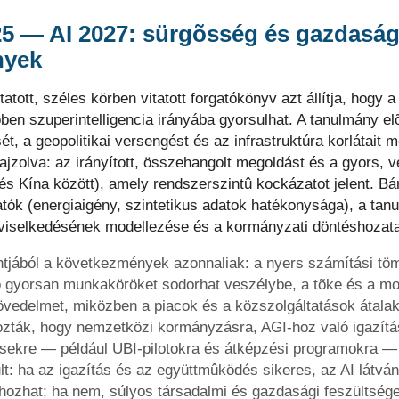
25 — AI 2027: sürgõsség és gazdaság
nyek
ott, széles körben vitatott forgatókönyv azt állítja, hogy a
õben szuperintelligencia irányába gyorsulhat. A tanulmány el
t, a geopolitikai versengést és az infrastruktúra korlátait m
rajzolva: az irányított, összehangolt megoldást és a gyors, 
s Kína között), amely rendszerszintû kockázatot jelent. Bá
hatók (energiaigény, szintetikus adatok hatékonysága), a ta
viselkedésének modellezése és a kormányzati döntéshozata
jából a következmények azonnaliak: a nyers számítási töm
ó gyorsan munkaköröket sodorhat veszélybe, a tõke és a mod
jövedelmet, miközben a piacok és a közszolgáltatások átalak
ozták, hogy nemzetközi kormányzásra, AGI‑hoz való igazítá
ésekre — például UBI‑pilotokra és átképzési programokra — 
ult: ha az igazítás és az együttmûködés sikeres, az AI látvá
 hozhat; ha nem, súlyos társadalmi és gazdasági feszültség