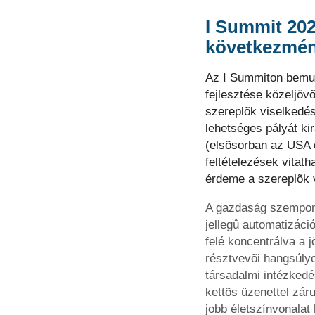
I Summit 20
következmé
Az I Summiton bemutat
fejlesztése közeljöv
szereplõk viselkedésé
lehetséges pályát ki
(elsõsorban az USA é
feltételezések vitat
érdeme a szereplõk 
A gazdaság szempont
jellegû automatizáci
felé koncentrálva a 
résztvevõi hangsúly
társadalmi intézked
kettõs üzenettel zár
jobb életszínvonalat