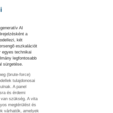
i
 generatív AI
õrejelzésként a
odellezi, két
versengõ eszkalációt
r egyes technikai
nulmány legfontosabb
l sürgetése.
eg (brute‑force)
ellek tulajdonosai
ulnak. A panel
sra és érdemi
van szükség. A vita
nyos megtérülést és
ek várhatók, amelyek