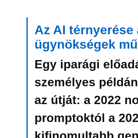
Az AI térnyerése á
ügynökségek mű
Egy iparági előad
személyes példán 
az útját: a 2022 
promptoktól a 202
kifinomultabb gen