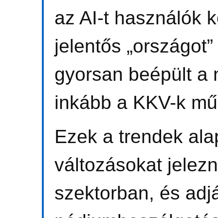
az AI-t használók
jelentős „országot”
gyorsan beépült a 
inkább a KKV-k m
Ezek a trendek al
változásokat jelez
szektorban, és adjá