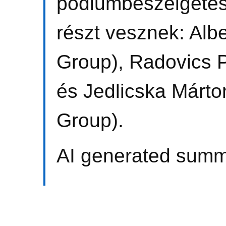
pódiumbeszélgeté
részt vesznek: Albe
Group), Radovics 
és Jedlicska Márto
Group).
AI generated summ