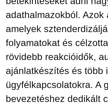
betekintéseket adni na
adathalmazokból. Azok a 
amelyek sztenderdizálj
folyamatokat és célzottan
rövidebb reakcióidők, au
ajánlatkészítés és több
ügyfélkapcsolatokra. A 
bevezetéshez dedikált c