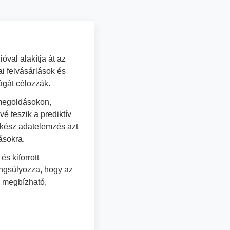
óval alakítja át az
ai felvásárlások és
ágát célozzák.
 megoldásokon,
é teszik a prediktív
prakész adatelemzés azt
ásokra.
s kiforrott
angsúlyozza, hogy az
a megbízható,