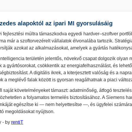
zedes alapoktól az ipari MI gyorsulásáig
fejlesztési múltra támaszkodva egyedi hardver–szoftver portfóli
 ma már a szoftorvezérelt vállalatok élvonalába tartozik. Stratégi
orsítják azokat az alkalmazásokat, amelyek a gyártás hatékonys
intelligencia területén jelentős, növekvő csapat dolgozik olyan
 a gyártósorokat, csökkentik az energiafelhasználást, és lehetőv
égbiztosítást. A digitális ikrek, a kiterjesztett valóság és a na
tok a meglévő falak között is gyorsan reagálhatnak a piaci változ
 saját követelményeket támaszt: adatminőség, átfogó tesztelés é
özhetetlen a folyamatos termelés biztosításához. A Siemens h
káját egészítse ki — nem helyettesítse —, és ügyfelei számár
ató megoldásokat nyújtson.
 - by
rentiT