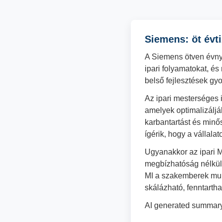
Siemens: öt évti
A Siemens ötven évnyi 
ipari folyamatokat, és
belső fejlesztések gy
Az ipari mesterséges 
amelyek optimalizálják
karbantartást és minős
ígérik, hogy a vállala
Ugyanakkor az ipari MI
megbízhatóság nélkül
MI a szakemberek mun
skálázható, fenntarth
AI generated summary