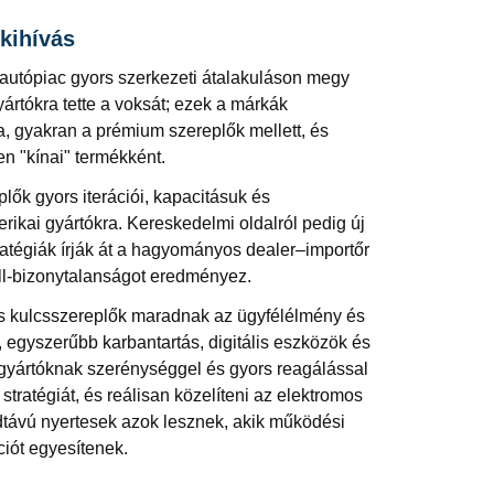
 kihívás
 autópiac gyors szerkezeti átalakuláson megy
ártókra tette a voksát; ezek a márkák
, gyakran a prémium szereplők mellett, és
 "kínai" termékként.
plők gyors iterációi, kapacitásuk és
ikai gyártókra. Kereskedelmi oldalról pedig új
ratégiák írják át a hagyományos dealer–importőr
ell‑bizonytalanságot eredményez.
is kulcsszereplők maradnak az ügyfélélmény és
 egyszerűbb karbantartás, digitális eszközök és
gyártóknak szerénységgel és gyors reagálással
stratégiát, és reálisan közelíteni az elektromos
vidtávú nyertesek azok lesznek, akik működési
ciót egyesítenek.