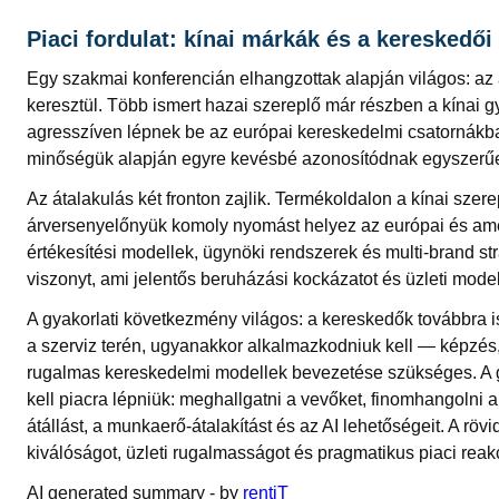
Piaci fordulat: kínai márkák és a kereskedői
Egy szakmai konferencián elhangzottak alapján világos: az
keresztül. Több ismert hazai szereplő már részben a kínai gy
agresszíven lépnek be az európai kereskedelmi csatornákba
minőségük alapján egyre kevésbé azonosítódnak egyszerűen
Az átalakulás két fronton zajlik. Termékoldalon a kínai szere
árversenyelőnyük komoly nyomást helyez az európai és amer
értékesítési modellek, ügynöki rendszerek és multi-brand st
viszonyt, ami jelentős beruházási kockázatot és üzleti mod
A gyakorlati következmény világos: a kereskedők továbbra 
a szerviz terén, ugyanakkor alkalmazkodniuk kell — képzés,
rugalmas kereskedelmi modellek bevezetése szükséges. A 
kell piacra lépniük: meghallgatni a vevőket, finomhangolni a 
átállást, a munkaerő‑átalakítást és az AI lehetőségeit. A rö
kiválóságot, üzleti rugalmasságot és pragmatikus piaci reak
AI generated summary - by
rentiT