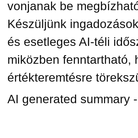
vonjanak be megbízható
Készüljünk ingadozások
és esetleges AI‑téli idő
miközben fenntartható, 
értékteremtésre töreksz
AI generated summary 