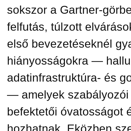
sokszor a Gartner‑görb
felfutás, túlzott elvárás
első bevezetéseknél gya
hiányosságokra — hallu
adatinfrastruktúra‑ és 
— amelyek szabályozói 
befektetői óvatosságot é
hozhatnak. Eközben sze