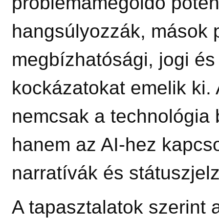
problémamegoldó potenc
hangsúlyozzák, mások 
megbízhatósági, jogi és
kockázatokat emelik ki. 
nemcsak a technológia b
hanem az AI‑hez kapcso
narratívák és státuszjelz
A tapasztalatok szerint 