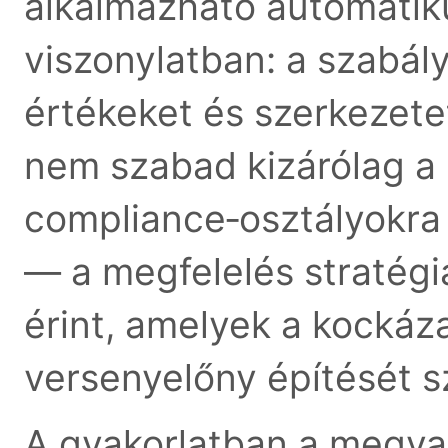
alkalmazható automatik
viszonylatban: a szabály
értékeket és szerkezete
nem szabad kizárólag a
compliance‑osztályokra h
— a megfelelés stratégi
érint, amelyek a kockáz
versenyelőny építését sz
A gyakorlatban a megval