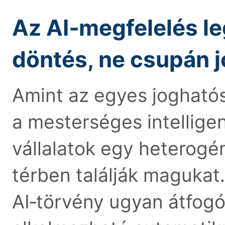
Az AI‑megfelelés le
döntés, ne csupán j
Amint az egyes jogható
a mesterséges intellige
vállalatok egy heterogé
térben találják magukat
AI‑törvény ugyan átfogó