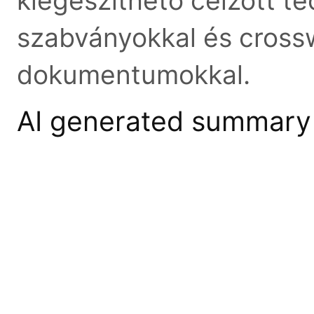
kiegészíthető célzott te
szabványokkal és cross
dokumentumokkal.
AI generated summary