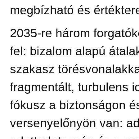
megbízható és értékter
2035-re három forgatók
fel: bizalom alapú átala
szakasz törésvonalakkal
fragmentált, turbulens id
fókusz a biztonságon é
versenyelőnyön van: a