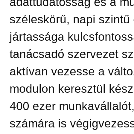
adattudatosság és a m
széleskörű, napi szintű
jártassága kulcsfontos
tanácsadó szervezet sz
aktívan vezesse a válto
modulon keresztül készí
400 ezer munkavállalót,
számára is végigvezes