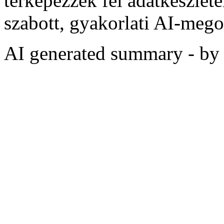
térképezzék fel adatkészlete
szabott, gyakorlati AI‑meg
AI generated summary - b