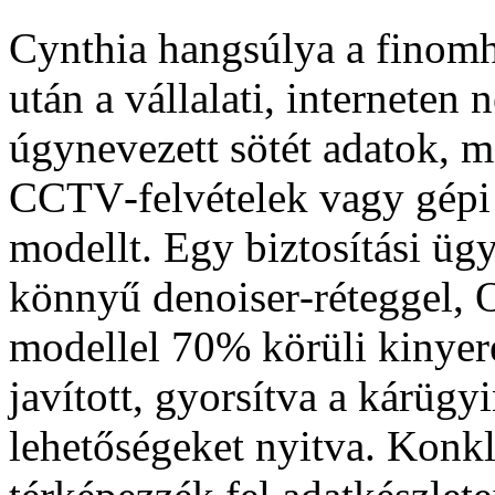
Cynthia hangsúlya a finomh
után a vállalati, interneten
úgynevezett sötét adatok, m
CCTV‑felvételek vagy gépi 
modellt. Egy biztosítási üg
könnyű denoiser‑réteggel, O
modellel 70% körüli kinyer
javított, gyorsítva a kárügyi
lehetőségeket nyitva. Konkl