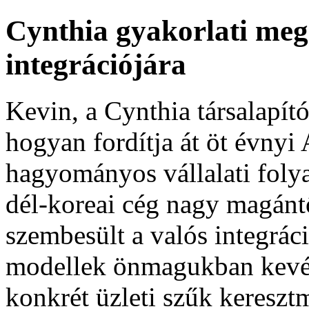
Cynthia gyakorlati megk
integrációjára
Kevin, a Cynthia társalapít
hogyan fordítja át öt évnyi 
hagyományos vállalati foly
dél‑koreai cég nagy magán
szembesült a valós integrác
modellek önmagukban kevés
konkrét üzleti szűk kereszt